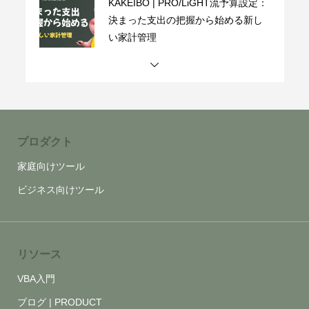
KAKEIBO | PRO/LiGHT流予算設定：
決まった支出の把握から始める新し
い家計管理
KAKEIBO | 家計簿は「分析」で差が
つく！PRO/LiGHTでお金の流れを見
える化する方法
プロダクト
KAKEIBO | 予算と実支出を見える
家庭向けツール
化！家計簿で無駄を減らす比較術
ビジネス向けツール
KAKEIBO | 家計簿はダッシュボード
で劇的に変わる！お金の流れを見え
る化する最強ツール
リソース
VBA入門
ブログ | PRODUCT