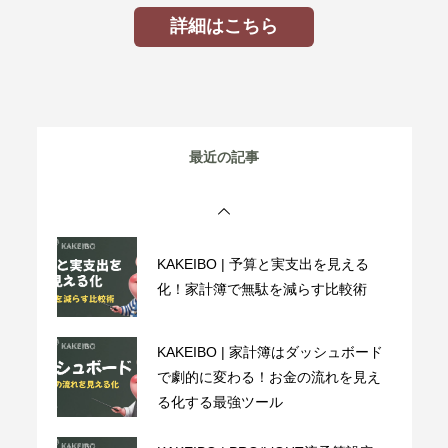
る化する最強ツール
詳細はこちら
KAKEIBO | PRO/LiGHT流予算設定：
決まった支出の把握から始める新し
い家計管理
KAKEIBO | 家計簿は「分析」で差が
最近の記事
つく！PRO/LiGHTでお金の流れを見
える化する方法
KAKEIBO | 予算と実支出を見える
化！家計簿で無駄を減らす比較術
KAKEIBO | 家計簿はダッシュボード
で劇的に変わる！お金の流れを見え
る化する最強ツール